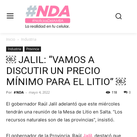
Inicio
Industria
Industria
Provincia
￼ JALIL: “VAMOS A
DISCUTIR UN PRECIO
MÍNIMO PARA EL LITIO” ￼
Por
#NDA
-
mayo 4, 2022
118
0
El gobernador Raúl Jalil adelantó que este miércoles
tendrán una reunión de la Mesa de Litio en Salta. “Los
recursos naturales son de las provincias”, insistió.
El gobernador de la Provincia, Raúl
Jalil
, destacó que