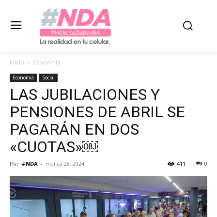
Inicio
Economía
Economía
Social
LAS JUBILACIONES Y
PENSIONES DE ABRIL SE
PAGARÁN EN DOS
«CUOTAS»￼
Por
#NDA
-
marzo 28, 2024
411
0