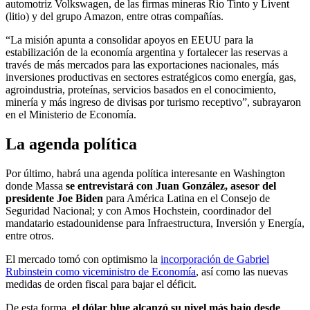
automotriz Volkswagen, de las firmas mineras Rio Tinto y Livent
(litio) y del grupo Amazon, entre otras compañías.
“La misión apunta a consolidar apoyos en EEUU para la
estabilización de la economía argentina y fortalecer las reservas a
través de más mercados para las exportaciones nacionales, más
inversiones productivas en sectores estratégicos como energía, gas,
agroindustria, proteínas, servicios basados en el conocimiento,
minería y más ingreso de divisas por turismo receptivo”, subrayaron
en el Ministerio de Economía.
La agenda política
Por último, habrá una agenda política interesante en Washington
donde Massa
se entrevistará con Juan González, asesor del
presidente Joe Biden
para América Latina en el Consejo de
Seguridad Nacional; y con Amos Hochstein, coordinador del
mandatario estadounidense para Infraestructura, Inversión y Energía,
entre otros.
El mercado tomó con optimismo la
incorporación de Gabriel
Rubinstein como viceministro de Economía
, así como las nuevas
medidas de orden fiscal para bajar el déficit.
De esta forma,
el dólar blue alcanzó su nivel más bajo desde