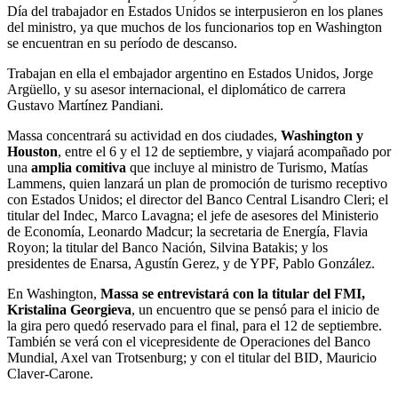
Día del trabajador en Estados Unidos se interpusieron en los planes
del ministro, ya que muchos de los funcionarios top en Washington
se encuentran en su período de descanso.
Trabajan en ella el embajador argentino en Estados Unidos, Jorge
Argüello, y su asesor internacional, el diplomático de carrera
Gustavo Martínez Pandiani.
Massa concentrará su actividad en dos ciudades,
Washington y
Houston
, entre el 6 y el 12 de septiembre, y viajará acompañado por
una
amplia comitiva
que incluye al ministro de Turismo, Matías
Lammens, quien lanzará un plan de promoción de turismo receptivo
con Estados Unidos; el director del Banco Central Lisandro Cleri; el
titular del Indec, Marco Lavagna; el jefe de asesores del Ministerio
de Economía, Leonardo Madcur; la secretaria de Energía, Flavia
Royon; la titular del Banco Nación, Silvina Batakis; y los
presidentes de Enarsa, Agustín Gerez, y de YPF, Pablo González.
En Washington,
Massa se entrevistará con la titular del FMI,
Kristalina Georgieva
, un encuentro que se pensó para el inicio de
la gira pero quedó reservado para el final, para el 12 de septiembre.
También se verá con el vicepresidente de Operaciones del Banco
Mundial, Axel van Trotsenburg; y con el titular del BID, Mauricio
Claver-Carone.