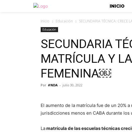
INICIO
Inicio
Educación
SECUNDARIA TÉCNICA: CRECE L
Educación
SECUNDARIA TÉC
MATRÍCULA Y LA
FEMENINA￼
Por
#NDA
-
julio 30, 2022
El aumento de la matrícula fue de un 20% a n
jurisdicciones menos en CABA durante los ú
La
matrícula de las escuelas técnicas creció