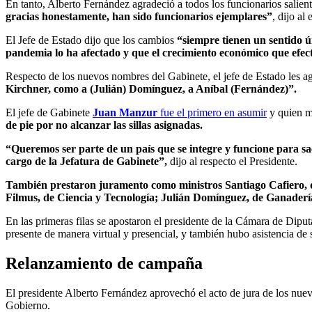
En tanto, Alberto Fernández agradeció a todos los funcionarios salien
gracias honestamente, han sido funcionarios ejemplares”
, dijo al
El Jefe de Estado dijo que los cambios
“siempre tienen un sentido ú
pandemia lo ha afectado y que el crecimiento económico que efect
Respecto de los nuevos nombres del Gabinete, el jefe de Estado les a
Kirchner, como a (Julián) Domínguez, a Aníbal (Fernández)”.
El jefe de Gabinete
Juan Manzur
fue el primero en asumir
y quien má
de pie por no alcanzar las sillas asignadas.
“Queremos ser parte de un país que se integre y funcione para s
cargo de la Jefatura de Gabinete”,
dijo al respecto el Presidente.
También prestaron juramento como ministros Santiago Cafiero, d
Filmus, de Ciencia y Tecnología; Julián Domínguez, de Ganaderí
En las primeras filas se apostaron el presidente de la Cámara de Dipu
presente de manera virtual y presencial, y también hubo asistencia de 
Relanzamiento de campaña
El presidente Alberto Fernández aprovechó el acto de jura de los nuev
Gobierno.