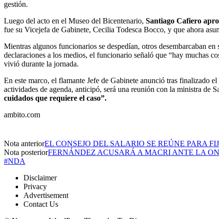
gestión.
Luego del acto en el Museo del Bicentenario,
Santiago Cafiero apro
fue su Vicejefa de Gabinete, Cecilia Todesca Bocco, y que ahora asu
Mientras algunos funcionarios se despedían, otros desembarcaban en s
declaraciones a los medios, el funcionario señaló que “hay muchas cos
vivió durante la jornada.
En este marco, el flamante Jefe de Gabinete anunció tras finalizado el
actividades de agenda, anticipó, será una reunión con la ministra de S
cuidados que requiere el caso”.
ambito.com
Nota anterior
EL CONSEJO DEL SALARIO SE REÚNE PARA F
Nota posterior
FERNÁNDEZ ACUSARÁ A MACRI ANTE LA ON
#NDA
Disclaimer
Privacy
Advertisement
Contact Us