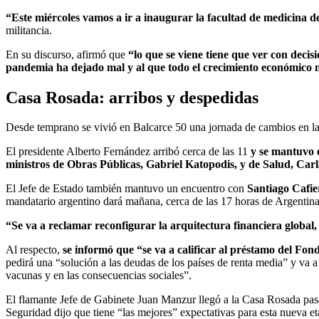
“Este miércoles vamos a ir a inaugurar la facultad de medicina d
militancia.
En su discurso, afirmó que
“lo que se viene tiene que ver con deci
pandemia ha dejado mal y al que todo el crecimiento económico n
Casa Rosada: arribos y despedidas
Desde temprano se vivió en Balcarce 50 una jornada de cambios en la q
El presidente Alberto Fernández arribó cerca de las 11
y se mantuvo e
ministros de Obras Públicas, Gabriel Katopodis, y de Salud, Carla
El Jefe de Estado también mantuvo un encuentro con
Santiago Cafier
mandatario argentino dará mañana, cerca de las 17 horas de Argentina
“Se va a reclamar reconfigurar la arquitectura financiera global,
Al respecto,
se informó que “se va a calificar al préstamo del Fo
pedirá una “solución a las deudas de los países de renta media” y va a
vacunas y en las consecuencias sociales”.
El flamante Jefe de Gabinete Juan Manzur llegó a la Casa Rosada pasa
Seguridad dijo que tiene “las mejores” expectativas para esta nueva et