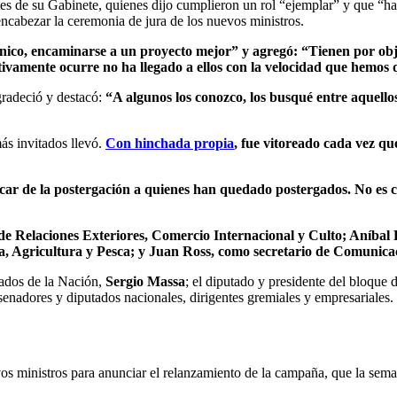
tes de su Gabinete, quienes dijo cumplieron un rol “ejemplar” y que “ha
 encabezar la ceremonia de jura de los nuevos ministros.
nico, encaminarse a un proyecto mejor” y agregó: “Tienen por obje
ivamente ocurre no ha llegado a ellos con la velocidad que hemos 
gradeció y destacó:
“A algunos los conozco, los busqué entre aquell
s invitados llevó.
Con hinchada propia
, fue vitoreado cada vez q
acar de la postergación a quienes han quedado postergados. No es
e Relaciones Exteriores, Comercio Internacional y Culto; Aníbal
a, Agricultura y Pesca; y Juan Ross, como secretario de Comunica
tados de la Nación,
Sergio Massa
; el diputado y presidente del bloque
senadores y diputados nacionales, dirigentes gremiales y empresariales.
os ministros para anunciar el relanzamiento de la campaña, que la sema