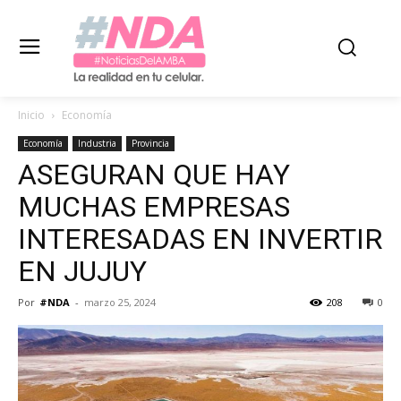
Inicio
Economía
Economía
Industria
Provincia
ASEGURAN QUE HAY
MUCHAS EMPRESAS
INTERESADAS EN INVERTIR
EN JUJUY
Por
#NDA
-
marzo 25, 2024
208
0