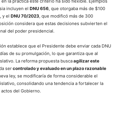
 en la práctica este criterio ha sido flexible. Ejemplos
ia incluyen el
DNU 656
, que otorgaba más de $100
, y el
DNU 70/2023
, que modificó más de 300
sición considera que estas decisiones subvierten el
onal del poder presidencial.
tución establece que el Presidente debe enviar cada DNU
días de su promulgación, lo que garantiza que al
slativo. La reforma propuesta busca
agilizar este
da ser
controlado y evaluado en un plazo razonable
eva ley, se modificaría de forma considerable el
islativo, consolidando una tendencia a fortalecer la
 actos del Gobierno.