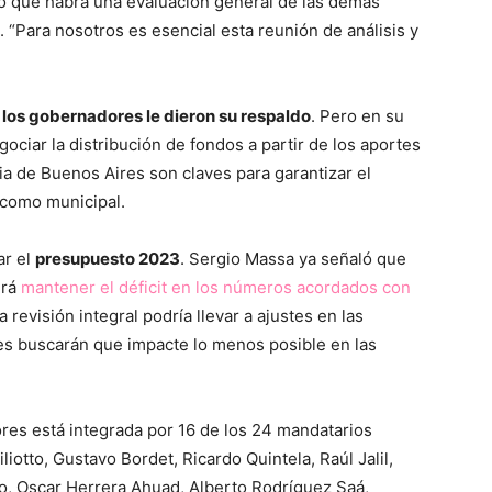
tó que habrá una evaluación general de las demás
Para nosotros es esencial esta reunión de análisis y
y los gobernadores le dieron su respaldo
. Pero en su
gociar la distribución de fondos a partir de los aportes
ia de Buenos Aires son claves para garantizar el
 como municipal.
ar el
presupuesto 2023
. Sergio Massa ya señaló que
erá
mantener el déficit en los números acordados con
a revisión integral podría llevar a ajustes en las
es buscarán que impacte lo menos posible en las
res está integrada por 16 de los 24 mandatarios
iliotto, Gustavo Bordet, Ricardo Quintela, Raúl Jalil,
o, Oscar Herrera Ahuad, Alberto Rodríguez Saá,