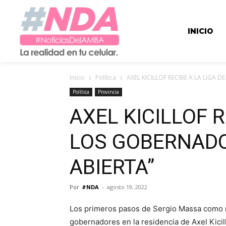
INICIO
Inicio
Política
AXEL KICILLOF RECIBE A LA LIGA
Política
Provincia
AXEL KICILLOF R
LOS GOBERNAD
ABIERTA”
Por
#NDA
-
agosto 19, 2022
Los primeros pasos de Sergio Massa como mi
gobernadores en la residencia de Axel Kicill