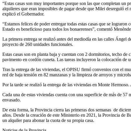
“Estas casas son muy importantes porque son las que completan un proy
alquileres que eran imposibles de pagar desde que Milei desreguló el 
explicó el Gobernador.
“Estamos felices de poder entregar todas estas casas que se lograron 
Estado es beneficioso para todos los bonaerenses”, comentó Menénde
La primera entrega se realizó antes del mediodía en las calles Ángel
proyecto de 260 unidades funcionales.
Estas casas son en planta baja y cuentan con 2 dormitorios, techo de c
pavimento en cordón cuneta. Las tareas incluyeron la colocación de un
Tras la entrega de las viviendas, el OPISU firmó convenios con el muni
red de baja tensión en 82 manzanas y la limpieza de arroyos y microbasu
Por la tarde se realizó la entrega de las viviendas en Monte Hermoso. A
Cada una de estas viviendas cuenta con una superficie de más de 57 met
envasado.
De esta forma, la Provincia cierra las primeras dos semanas de diciem
años. Desde la creación de este Ministerio en 2021, la Provincia de B
un alquiler para abonar la cuota de su propia casa.
Noticias de la Provincia