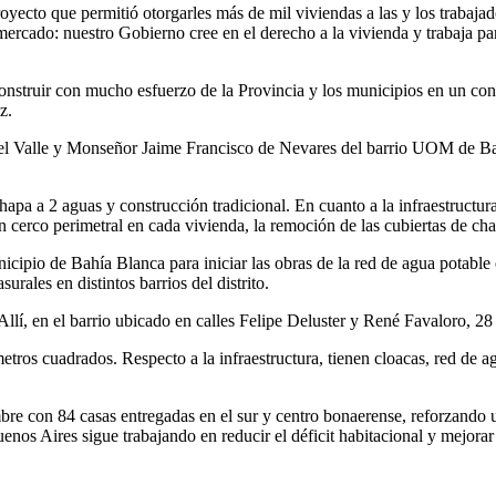
ecto que permitió otorgarles más de mil viviendas a las y los trabajado
mercado: nuestro Gobierno cree en el derecho a la vivienda y trabaja p
construir con mucho esfuerzo de la Provincia y los municipios en un con
z.
 del Valle y Monseñor Jaime Francisco de Nevares del barrio UOM de Ba
hapa a 2 aguas y construcción tradicional. En cuanto a la infraestructura
 cerco perimetral en cada vivienda, la remoción de las cubiertas de cha
cipio de Bahía Blanca para iniciar las obras de la red de agua potable 
rales en distintos barrios del distrito.
llí, en el barrio ubicado en calles Felipe Deluster y René Favaloro, 28 
ros cuadrados. Respecto a la infraestructura, tienen cloacas, red de ag
bre con 84 casas entregadas en el sur y centro bonaerense, reforzando u
uenos Aires sigue trabajando en reducir el déficit habitacional y mejor