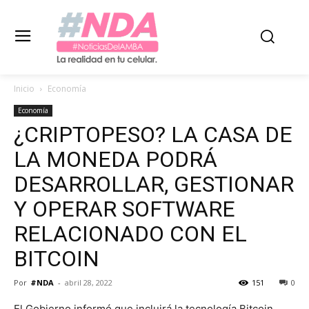
Inicio
Economía
Economía
¿CRIPTOPESO? LA CASA DE
LA MONEDA PODRÁ
DESARROLLAR, GESTIONAR
Y OPERAR SOFTWARE
RELACIONADO CON EL
BITCOIN
Por
#NDA
-
abril 28, 2022
151
0
El Gobierno informó que incluirá la tecnología Bitcoin