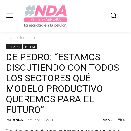
Inicio
Industria
Industria
Política
DE PEDRO: “ESTAMOS
DISCUTIENDO CON TODOS
LOS SECTORES QUÉ
MODELO PRODUCTIVO
QUEREMOS PARA EL
FUTURO”
Por
#NDA
-
octubre 18, 2021
96
0
“La idea es escucharnos mutuamente y crear un ámbito