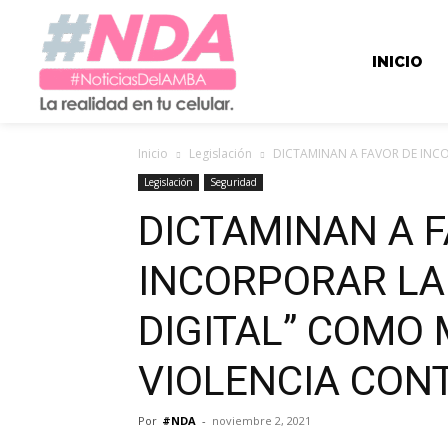
INICIO
Inicio
Legislación
DICTAMINAN A FAVOR DE INCO
Legislación
Seguridad
DICTAMINAN A 
INCORPORAR LA
DIGITAL” COMO
VIOLENCIA CON
Por
#NDA
-
noviembre 2, 2021