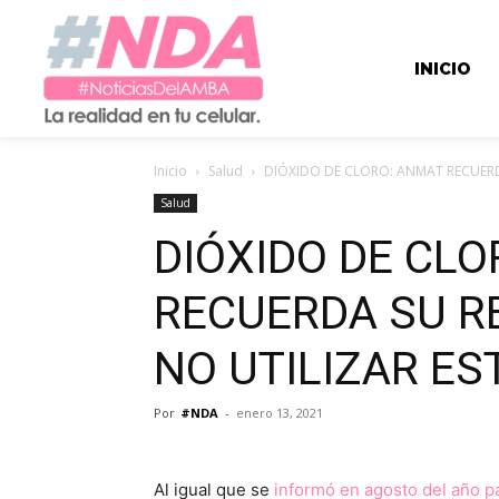
INICIO
Inicio
Salud
DIÓXIDO DE CLORO: ANMAT RECUER
Salud
DIÓXIDO DE CL
RECUERDA SU R
NO UTILIZAR E
Por
#NDA
-
enero 13, 2021
Al igual que se
informó en agosto del año 