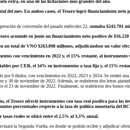
nto extra, en una de las licitaciones más grandes del año.
otal del mes. En ambos casos, el Tesoro logró financiamiento neto po
a operación de conversión del pasado miércoles 22,
sumaba $243.701 mil
esoro acumuló en junio un financiamiento neto positivo de $16.220
on un total de VNO $263.098 millones, adjudicándose un valor efec
entos con vencimiento en 2022 y, el 15% restante, al instrumento 
ables por CER, el 34% en instrumentos a tasa fija y, el 15% restan
do por 9 títulos, con vencimientos en 2022, 2023 y 2024. Se emitió una
bre y 30 de noviembre de 2022. Además, se reabrieron dos letras ajus
el 23 de noviembre de 2022. Finalmente, se reabrieron dos bonos vinc
, el Tesoro ofreció instrumentos con tasa real positiva para los in
 puntos porcentuales respecto a la tasa de política monetaria del 
asas reales se ubicó entre el 2,5% al 3,3% anual.
tuará la Segunda Vuelta, en donde se podrán recibir y adjudicar oferta