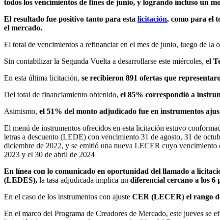
todos los vencimientos de fines de junio, y logrando incluso un mo
El resultado fue positivo tanto para esta
licitación
, como para el t
el mercado.
El total de vencimientos a refinanciar en el mes de junio, luego de l
Sin contabilizar la Segunda Vuelta a desarrollarse este miércoles,
el T
En esta última licitación,
se recibieron 891 ofertas que representar
Del total de financiamiento obtenido,
el 85% correspondió a instrum
Asimismo,
el 51% del monto adjudicado fue en instrumentos ajust
El menú de instrumentos ofrecidos en esta licitación estuvo conforma
letras a descuento (LEDE) con vencimiento 31 de agosto, 31 de octu
diciembre de 2022, y se emitió una nueva LECER cuyo vencimiento es 
2023 y el 30 de abril de 2024
En línea con lo comunicado en oportunidad del llamado a licitación
(LEDES),
la tasa adjudicada implica un
diferencial cercano a los 6
En el caso de los instrumentos con ajuste
CER (LECER) el rango de t
En el marco del Programa de Creadores de Mercado, este jueves se efec