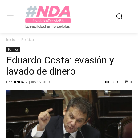
Inicio
Política
Política
Eduardo Costa: evasión y
lavado de dinero
Por
#NDA
-
julio 15, 2019
1259
0