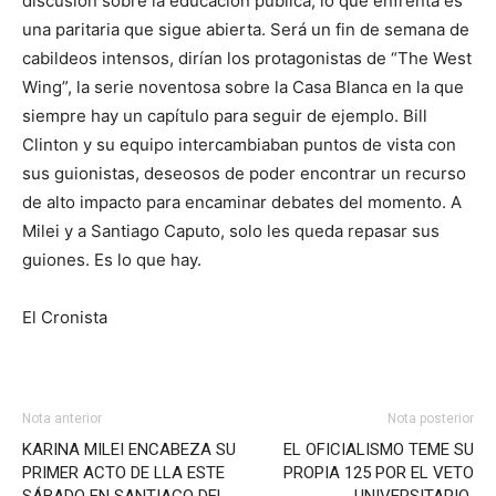
discusión sobre la educación pública, lo que enfrenta es
una paritaria que sigue abierta. Será un fin de semana de
cabildeos intensos, dirían los protagonistas de “The West
Wing”, la serie noventosa sobre la Casa Blanca en la que
siempre hay un capítulo para seguir de ejemplo. Bill
Clinton y su equipo intercambiaban puntos de vista con
sus guionistas, deseosos de poder encontrar un recurso
de alto impacto para encaminar debates del momento. A
Milei y a Santiago Caputo, solo les queda repasar sus
guiones. Es lo que hay.
El Cronista
Nota anterior
Nota posterior
KARINA MILEI ENCABEZA SU
EL OFICIALISMO TEME SU
PRIMER ACTO DE LLA ESTE
PROPIA 125 POR EL VETO
SÁBADO EN SANTIAGO DEL
UNIVERSITARIO