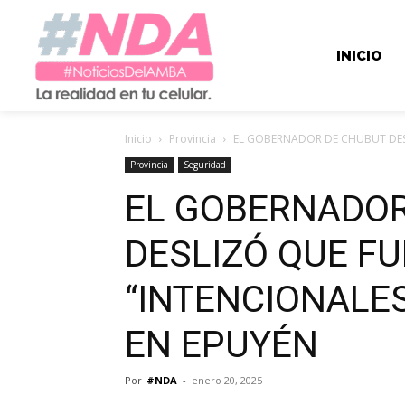
INICIO
Inicio
Provincia
EL GOBERNADOR DE CHUBUT DESL
Provincia
Seguridad
EL GOBERNADOR
DESLIZÓ QUE F
“INTENCIONALES
EN EPUYÉN
Por
#NDA
-
enero 20, 2025