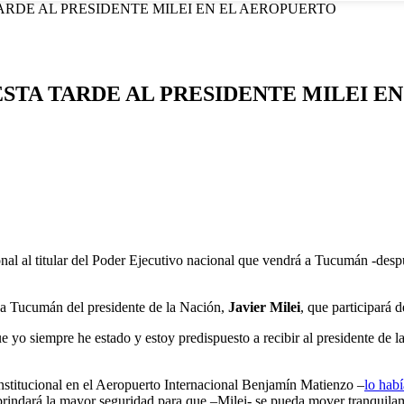
RDE AL PRESIDENTE MILEI EN EL AEROPUERTO
STA TARDE AL PRESIDENTE MILEI E
nal al titular del Poder Ejecutivo nacional que vendrá a Tucumán -desp
hoy a Tucumán del presidente de la Nación,
Javier Milei
, que participará 
ue yo siempre he estado y estoy predispuesto a recibir al presidente de 
institucional en el Aeropuerto Internacional Benjamín Matienzo –
lo hab
 brindará la mayor seguridad para que –Milei- se pueda mover tranquilame