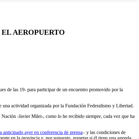
N EL AEROPUERTO
ues de las 19- para participar de un encuentro promovido por la
de una actividad organizada por la Fundación Federalismo y Libertad.
la Nación -Javier Milei-, como lo he recibido siempre, cada vez que ha
ía anticipado ayer en conferencia de prensa
– y las condiciones de
nte en la provincia y, por supuesto, respetar si él tiene una agenda