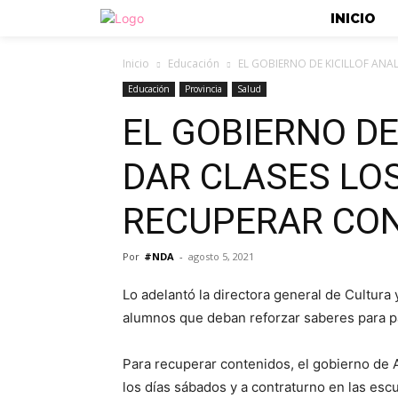
INICIO
Inicio
Educación
EL GOBIERNO DE KICILLOF AN
Educación
Provincia
Salud
EL GOBIERNO DE
DAR CLASES LO
RECUPERAR CO
Por
#NDA
-
agosto 5, 2021
Lo adelantó la directora general de Cultura 
alumnos que deban reforzar saberes para p
Para recuperar contenidos, el gobierno de Ax
los días sábados y a contraturno en las esc