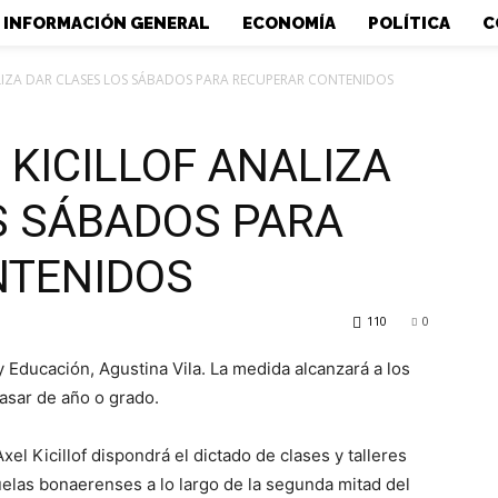
INFORMACIÓN GENERAL
ECONOMÍA
POLÍTICA
C
ALIZA DAR CLASES LOS SÁBADOS PARA RECUPERAR CONTENIDOS
 KICILLOF ANALIZA
S SÁBADOS PARA
NTENIDOS
110
0
y Educación, Agustina Vila. La medida alcanzará a los
asar de año o grado.
el Kicillof dispondrá el dictado de clases y talleres
uelas bonaerenses a lo largo de la segunda mitad del