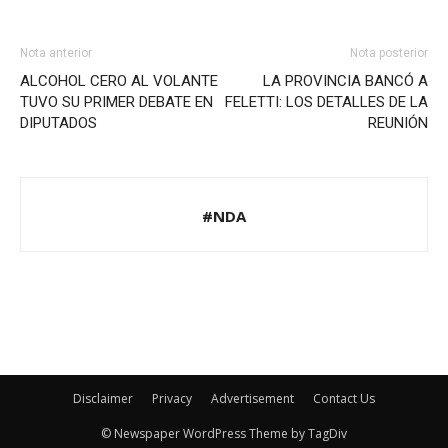
Nota anterior
Nota posterior
ALCOHOL CERO AL VOLANTE
LA PROVINCIA BANCÓ A
TUVO SU PRIMER DEBATE EN
FELETTI: LOS DETALLES DE LA
DIPUTADOS
REUNIÓN
#NDA
Disclaimer
Privacy
Advertisement
Contact Us
© Newspaper WordPress Theme by TagDiv