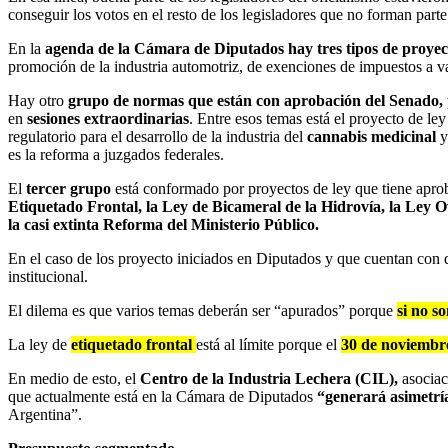
conseguir los votos en el resto de los legisladores que no forman part
En la
agenda de la Cámara de Diputados hay tres tipos de proyec
promoción de la industria automotriz, de exenciones de impuestos a 
Hay otro
grupo de normas que están con aprobación del Senado,
en
sesiones extraordinarias
. Entre esos temas está el proyecto de le
regulatorio para el desarrollo de la industria del
cannabis medicinal
y
es la reforma a juzgados federales.
El
tercer grupo
está conformado por proyectos de ley que tiene apr
Etiquetado Frontal, la Ley de Bicameral de la Hidrovía, la Ley 
la casi extinta Reforma del Ministerio Público.
En el caso de los proyecto iniciados en Diputados y que cuentan con d
institucional.
El dilema es que varios temas deberán ser “apurados” porque
si no s
La ley de
etiquetado frontal
está al límite porque el
30 de noviembre
En medio de esto, el
Centro de la Industria Lechera (CIL),
asociac
que actualmente está en la Cámara de Diputados
“generará asimetría
Argentina”.