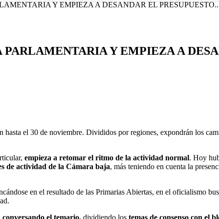
LAMENTARIA Y EMPIEZA A DESANDAR EL PRESUPUESTO..
A PARLAMENTARIA Y EMPIEZA A DESA
an hasta el 30 de noviembre. Divididos por regiones, expondrán los c
rticular,
empieza a retomar el ritmo de la actividad normal
. Hoy hu
es de actividad de la Cámara baja
, más teniendo en cuenta la presen
ancándose en el resultado de las Primarias Abiertas, en el oficialismo bu
dad.
n
conversando el temario,
dividiendo los
temas de consenso con el b