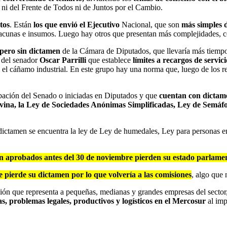
e ni del Frente de Todos ni de Juntos por el Cambio.
tos
. Están
los que envió el Ejecutivo
Nacional, que son
más simples 
vacunas e insumos. Luego hay otros que presentan más complejidades, 
 pero sin dictamen
de la Cámara de Diputados, que llevaría más tiempo 
y del senador
Oscar Parrilli
que establece
límites a recargos de servici
 el cáñamo industrial. En este grupo hay una norma que, luego de los re
obación del Senado o iniciadas en Diputados y que
cuentan con dicta
Ovina, la Ley de Sociedades Anónimas Simplificadas, Ley de Semáfo
ictamen se encuentra la ley de Ley de humedales, Ley para personas en 
on aprobados antes del 30 de noviembre pierden su estado parlamen
 pierde su dictamen por lo que volvería a las comisiones
, algo que 
ión que representa a pequeñas, medianas y grandes empresas del sector,
s, problemas legales, productivos y logísticos en el Mercosur
al im