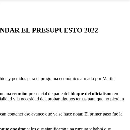
.
NDAR EL PRESUPUESTO 2022
ambios y pedidos para el programa económico armado por Martín
bo una
reunión
presencial de parte del
bloque del oficialismo
en
cialidad y la necesidad de aprobar algunos temas para que no pierdan
scan contener ese avance que ya se hace notar. El primer paso fue la
loque opositor
y los que significarán una ruptura y habrá que