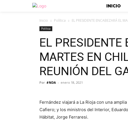
INICIO
Inicio
Política
EL PRESIDENTE ENCABEZARÁ EL MA
Política
EL PRESIDENTE
MARTES EN CHI
REUNIÓN DEL G
Por
#NDA
-
enero 18, 2021
Fernández viajará a La Rioja con una amplia
Cafiero; y los ministros del Interior, Eduard
Hábitat, Jorge Ferraresi.