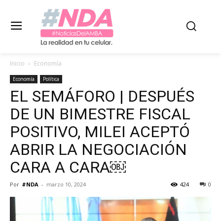
Inicio
Economía
Economía
Política
EL SEMÁFORO | DESPUÉS
DE UN BIMESTRE FISCAL
POSITIVO, MILEI ACEPTÓ
ABRIR LA NEGOCIACIÓN
CARA A CARA￼
Por
#NDA
-
marzo 10, 2024
424
0