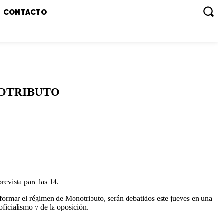
CONTACTO
NOTRIBUTO
revista para las 14.
eformar el régimen de Monotributo, serán debatidos este jueves en una
ficialismo y de la oposición.