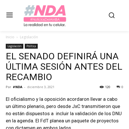
Inicio
Legislación
Legislación
Política
EL SENADO DEFINIRÁ UNA
ÚLTIMA SESIÓN ANTES DEL
RECAMBIO
Por
#NDA
-
diciembre 3, 2021
120
0
El oficialismo y la oposición acordaron llevar a cabo
un último plenario, pero desde JxC transmitieron que
no están dispuestos a incluir la validación de los DNU
en la agenda. El FdT planea un paquete de proyectos
con dictamen en ambos lados.