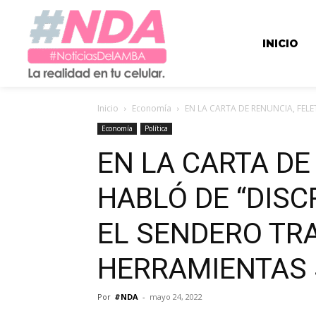
INICIO
Inicio
Economía
EN LA CARTA DE RENUNCIA, FELE
Economía
Política
EN LA CARTA DE
HABLÓ DE “DIS
EL SENDERO TR
HERRAMIENTAS 
Por
#NDA
-
mayo 24, 2022