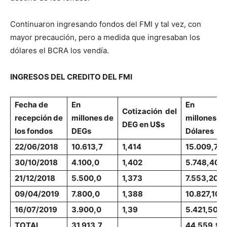
Continuaron ingresando fondos del FMI y tal vez, con
mayor precaución, pero a medida que ingresaban los
dólares el BCRA los vendía.
INGRESOS DEL CREDITO DEL FMI
Fecha de
En
En
Cotización del
recepción
de
millones
de
millones
d
DEG en U$s
los fondos
DEGs
Dólares
22/06/2018
10.613,7
1,414
15.009,70
30/10/2018
4.100,0
1,402
5.748,40
21/12/2018
5.500,0
1,373
7.553,20
09/04/2019
7.800,0
1,388
10.827,10
16/07/2019
3.900,0
1,39
5.421,50
TOTAL
31.913,7
44.559,90