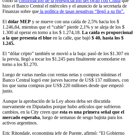
como la
confirmación de la renegociación del swap con China
que
hizo el Banco Central el miércoles y el anuncio de la secretaría de
Finanzas sobre que
la política de tasas negativas “llegó a su fin”.
El
dólar MEP
y se mueve con una caída de 2,5% hacia los $
1.246,84, mientras que el “cable” pierde 2,1% y se aleja de los $
1.300 al operar en torno a los $ 1.274,18.
La caída es proporcional
a la que presenta el blue
en la calle, que bajó
$ 40, hasta los $
1.245.
El “dólar cripto” también se movió a la baja: pasó de los $1.307 en
la previa, llegó a tocar los $1.245 para finalmente acomodarse en
torno a los $1.270.
Luego de varias ruedas con ventas netas y compras mínimas el
Banco Central logró este jueves hacerse de US$ 137 millones, con
los que suma compras por US$ 220 millones desde que empezó
junio.
Aunque la aprobación de la Ley ahora deba ser discutida
nuevamente en Diputados porque hubo artículos que sufrieron
cambios, en la City creen que
esta es una primera señal que el
mercado esperaba
, luego de semanas de sesgo bajista para los
activos argentinos.
Eric Ritondale, economista jefe de Puente, afirmó: “El Gobierno