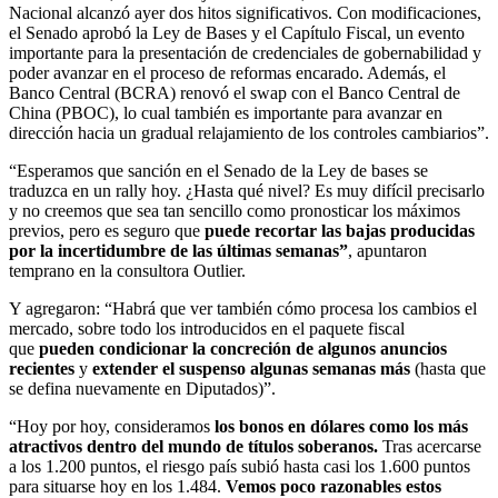
Nacional alcanzó ayer dos hitos significativos. Con modificaciones,
el Senado aprobó la Ley de Bases y el Capítulo Fiscal, un evento
importante para la presentación de credenciales de gobernabilidad y
poder avanzar en el proceso de reformas encarado. Además, el
Banco Central (BCRA) renovó el swap con el Banco Central de
China (PBOC), lo cual también es importante para avanzar en
dirección hacia un gradual relajamiento de los controles cambiarios”.
“Esperamos que sanción en el Senado de la Ley de bases se
traduzca en un rally hoy. ¿Hasta qué nivel? Es muy difícil precisarlo
y no creemos que sea tan sencillo como pronosticar los máximos
previos, pero es seguro que
puede recortar las bajas producidas
por la incertidumbre de las últimas semanas”
, apuntaron
temprano en la consultora Outlier.
Y agregaron: “Habrá que ver también cómo procesa los cambios el
mercado, sobre todo los introducidos en el paquete fiscal
que
pueden condicionar la concreción de algunos anuncios
recientes
y
extender el suspenso algunas semanas más
(hasta que
se defina nuevamente en Diputados)”.
“Hoy por hoy, consideramos
los bonos en dólares como los más
atractivos dentro del mundo de títulos soberanos.
Tras acercarse
a los 1.200 puntos, el riesgo país subió hasta casi los 1.600 puntos
para situarse hoy en los 1.484.
Vemos poco razonables estos