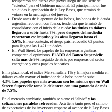
recuperaron con fuerza este jueves luego de una serie de
“aciertos” para el Gobierno nacional. El principal motor fue
sin dudas la aprobación de la Ley Bases, que terminó de
votarse en la madrugada del jueves.
Desde antes de la apertura de las bolsas, los bonos de la deuda
argentina rebotaron con fuerza, tendencia que terminó de
consolidarse con el inicio de la rueda:
los títulos en dólares
llegaron a subir hasta 7%, pero después del mediodía
recortaron ese impulso y las alzas llegaron hasta el
5,6%.
En ese contexto, el riesgo país retrocedió 63 puntos
para llegar a las 1.421 unidades.
En Wall Street, los papeles de las empresas argentinas
comparten el optimismo.
El ADR del Banco Supervielle
salta más de 9%,
seguido de atrás por empresas del sector
energético y otros papeles bancarios.
En la plaza local, el índice Merval salta 2,1% y la mejora medida en
dólares es aún mayor: el indicador de la bolsa porteña sube
4,3%.
Los papeles que más avanzan son los mismos que en Wall
Street: Supervielle toma la delantera con una ganancia de más
de 7,5%.
En el mercado cambiario, también se siente el “alivio” y
las
cotizaciones paralelas retroceden
. Acá tiene tanto peso el cambio
de expectativas de los inversores respecto al avance de la Ley Bases