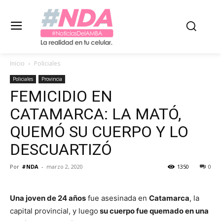
Inicio
Policiales
Policiales
Provincia
FEMICIDIO EN
CATAMARCA: LA MATÓ,
QUEMÓ SU CUERPO Y LO
DESCUARTIZÓ
Por
#NDA
-
marzo 2, 2020
1350
0
Una joven de 24 años
fue asesinada en
Catamarca
, la
capital provincial, y luego
su cuerpo fue quemado en una