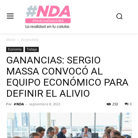
Inicio
Economía
Economía
Trabajo
GANANCIAS: SERGIO
MASSA CONVOCÓ AL
EQUIPO ECONÓMICO PARA
DEFINIR EL ALIVIO
Por
#NDA
-
septiembre 8, 2023
253
0