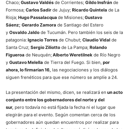
Chaco;
Gustavo Valdés
de Corrientes;
Gildo Insfrán
de
Formosa;
Carlos Sadir
de Jujuy;
Ricardo Quintela
de La
Rioja;
Hugo Passalacqua
de Misiones;
Gustavo
Sáenz;
Gerardo Zamora
de Santiago del Estero
y
Osvaldo Jaldo
de Tucumán. Pero también los seis de la
patagonia:
Ignacio Torres
de Chubut;
Claudio Vidal
de
Santa Cruz;
Sergio Ziliotto
de La Pampa;
Rolando
Figueroa
de Neuquén;
Alberto Weretilnek
de Río Negro
y
Gustavo Melella
de Tierra del Fuego. Si bien,
por
ahora, lo firmarían 16,
las negociaciones y los diálogos
siguen frenéticos para que ese número se amplíe a 24.
La presentación del mismo, dicen, se realizará en
un acto
conjunto entre los gobernadores del norte y del
sur,
pero todavía no está fijada la fecha ni el lugar que
elegirán para el evento. Según comentan cerca de los
gobernadores aún quedan encuentros por realizar para