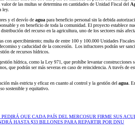
l valor de las multas se determina en cantidades de Unidad Fiscal del
A
a ley.
bres y el desvío de
agua
para beneficio personal sin la debida autorizaci
ponsable y en beneficio de toda la comunidad. El proyecto establece nue
 distribución del recurso en la agricultura, uno de los sectores más afect
das con apercibimiento; multa de entre 100 y 100.000 Unidades Fiscale
 decomiso y caducidad de la concesión. Los infractores podrán ser sanc
stión de recursos hídricos.
gestión hídrica, como la Ley 971, que prohíbe levantar construcciones s
inos, que podrán ser más severas en caso de reincidencia. A través de es
ión más estricta y eficaz en cuanto al control y la gestión del
agua
. E
so sostenible y equitativo.
 PEDIRÁ QUE CADA PAÍS DEL MERCOSUR FIRME SUS AC
NDRÁ HASTA $33 BILLONES PARA REPARTIR POR DNU