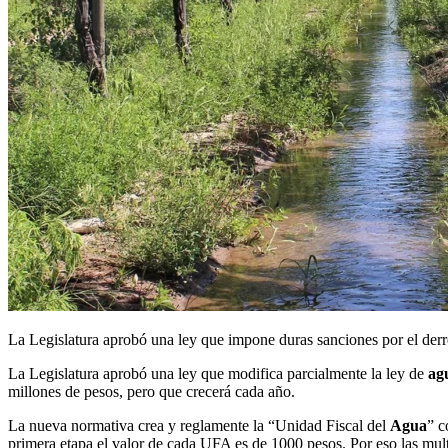
La Legislatura aprobó una ley que impone duras sanciones por el de
La Legislatura aprobó una ley que modifica parcialmente la ley de
ag
millones de pesos, pero que crecerá cada año.
La nueva normativa crea y reglamente la “Unidad Fiscal del
Agua
” c
primera etapa el valor de cada UFA es de 1000 pesos. Por eso las mult