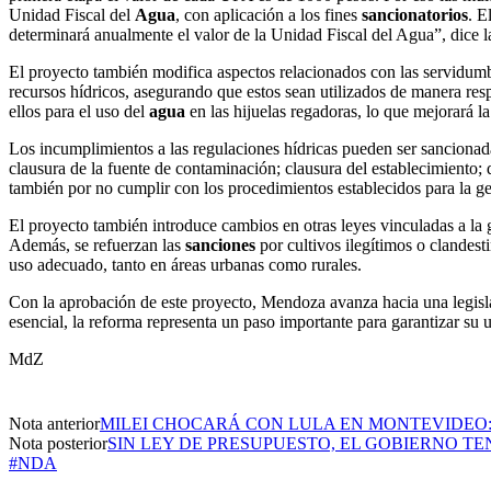
Unidad Fiscal del
Agua
, con aplicación a los fines
sancionatorios
. E
determinará anualmente el valor de la Unidad Fiscal del Agua”, dice l
El proyecto también modifica aspectos relacionados con las servidum
recursos hídricos, asegurando que estos sean utilizados de manera res
ellos para el uso del
agua
en las hijuelas regadoras, lo que mejorará la
Los incumplimientos a las regulaciones hídricas pueden ser sanciona
clausura de la fuente de contaminación; clausura del establecimiento;
también por no cumplir con los procedimientos establecidos para la ge
El proyecto también introduce cambios en otras leyes vinculadas a la 
Además, se refuerzan las
sanciones
por cultivos ilegítimos o clandest
uso adecuado, tanto en áreas urbanas como rurales.
Con la aprobación de este proyecto, Mendoza avanza hacia una legislac
esencial, la reforma representa un paso importante para garantizar su u
MdZ
Nota anterior
MILEI CHOCARÁ CON LULA EN MONTEVIDEO:
Nota posterior
SIN LEY DE PRESUPUESTO, EL GOBIERNO TE
#NDA