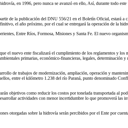
 hidrovía, en 1996, pero nunca se avanzó en ello, Así, durante todo est
rtir de la publicación del DNU 556/21 en el Boletín Oficial, estará a ca
efinitivo, el año próximo, por el cual se entregará la operación de la hi
rrientes, Entre Ríos, Formosa, Misiones y Santa Fe. El nuevo organism
ue el nuevo ente fiscalizará el cumplimiento de los reglamentos y los ma
mbientales primarias, económico-financieras, legales, determinación y mo
sarrollo de trabajos de modernización, ampliación, operación y manteni
ellos, entre el kilómetro 1.238 del río Paraná, punto denominado Conflue
rán objetivos como reducir los costos por tonelada transportada al pode
desarrollar actividades con menor incertidumbre lo que promoverá las in
siones otorgadas sobre la hidrovía serán percibidos por el Ente por cuen