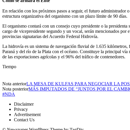
Cómo se armará el Ente
En relación con los próximos pasos a seguir, el futuro administrador o
estructura organizativa del organismo con un plazo límite de 90 días.
El organismo contará con un consejo cuyo presidente o la presidenta se
cargo de vicepresidente segundo y un vocal, serán mencionados por el M
provincias signatarias del Acuerdo Federal Hidrovía.
La hidrovía es un sistema de navegación fluvial de 1.635 kilómetros, fu
Paraná y del río de la Plata con el océano. Constituye la principal v
de las exportaciones agrícolas y el 96% del tráfico de contenedores.
Tiempo
Nota anterior
LA MESA DE KULFAS PARA NEGOCIAR LA POS
Nota posterior
MÁS IMPUTADOS DE “JUNTOS POR EL CAMBI
#NDA
Disclaimer
Privacy
Advertisement
Contact Us
© Newspaper WordPress Theme by TagDiv