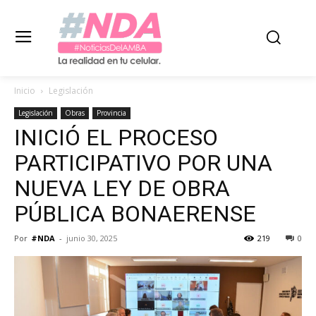
Inicio
Legislación
Legislación
Obras
Provincia
INICIÓ EL PROCESO
PARTICIPATIVO POR UNA
NUEVA LEY DE OBRA
PÚBLICA BONAERENSE
Por
#NDA
-
junio 30, 2025
219
0