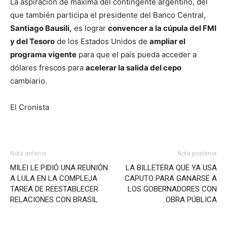
La aspiración de máxima del contingente argentino, del
que también participa el presidente del Banco Central,
Santiago Bausili,
es lograr
convencer a la cúpula del FMI
y del Tesoro
de los Estados Unidos de
ampliar el
programa vigente
para que el país pueda acceder a
dólares frescos para
acelerar la salida del cepo
cambiario.
El Cronista
Nota anterior
Nota posterior
MILEI LE PIDIÓ UNA REUNIÓN
LA BILLETERA QUE YA USA
A LULA EN LA COMPLEJA
CAPUTO PARA GANARSE A
TAREA DE REESTABLECER
LOS GOBERNADORES CON
RELACIONES CON BRASIL
OBRA PÚBLICA