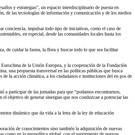
os y estrategias”, un espacio interdisciplinario de puesta en
ión, de las tecnologías de información y comunicación y de los medios
ar conciencia, impulsar todo tipo de iniciativas, como el caso de
stentables, en especial, desde las comunidades locales hasta los
 de cuidar la fauna, la flora y buscar todo lo que sea facilitar
ma Euroclima de la Unión Europea, y la cooperación de la Fundación
a, una propuesta transversal en las políticas públicas que busca
de la acción climática, a los ciudadanos e instituciones del en pos de
instó a participar de las jornadas para que “podamos encontrarnos,
n el objetivo de generar sinergias que nos conduzcan a potenciar las
l motor dinámico que da vida a la letra de la ley de educación
corporación de conocimientos sino también la adquisición de nuevas
as como en la geopolítica global, con el surgimiento de nuevos