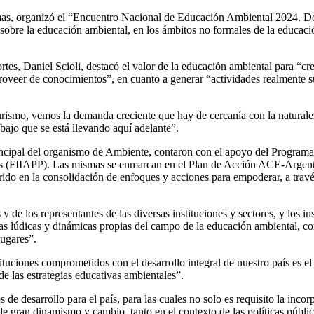
, organizó el “Encuentro Nacional de Educación Ambiental 2024. Desafí
 sobre la educación ambiental, en los ámbitos no formales de la educac
es, Daniel Scioli, destacó el valor de la educación ambiental para “cre
proveer de conocimientos”, en cuanto a generar “actividades realmente su
rismo, vemos la demanda creciente que hay de cercanía con la naturaleza,
abajo que se está llevando aquí adelante”.
 principal del organismo de Ambiente, contaron con el apoyo del Progra
as (FIIAPP). Las mismas se enmarcan en el Plan de Acción ACE-Argentin
do en la consolidación de enfoques y acciones para empoderar, a través 
 y de los representantes de las diversas instituciones y sectores, y los 
ías lúdicas y dinámicas propias del campo de la educación ambiental, co
lugares”.
stituciones comprometidos con el desarrollo integral de nuestro país es e
e las estrategias educativas ambientales”.
s de desarrollo para el país, para las cuales no solo es requisito la in
e gran dinamismo y cambio, tanto en el contexto de las políticas públic