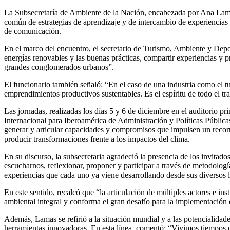
La Subsecretaría de Ambiente de la Nación, encabezada por Ana Lamas
común de estrategias de aprendizaje y de intercambio de experiencias
de comunicación.
En el marco del encuentro, el secretario de Turismo, Ambiente y Deport
energías renovables y las buenas prácticas, compartir experiencias y 
grandes conglomerados urbanos”.
El funcionario también señaló: “En el caso de una industria como el tu
emprendimientos productivos sustentables. Es el espíritu de todo el tr
Las jornadas, realizadas los días 5 y 6 de diciembre en el auditorio
Internacional para Iberoamérica de Administración y Políticas Públic
generar y articular capacidades y compromisos que impulsen un recorri
producir transformaciones frente a los impactos del clima.
En su discurso, la subsecretaria agradeció la presencia de los invitados
escucharnos, reflexionar, proponer y participar a través de metodolog
experiencias que cada uno ya viene desarrollando desde sus diversos 
En este sentido, recalcó que “la articulación de múltiples actores e in
ambiental integral y conforma el gran desafío para la implementación d
Además, Lamas se refirió a la situación mundial y a las potencialidade
herramientas innovadoras. En esta línea, comentó: “Vivimos tiempos d