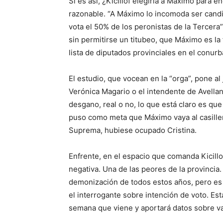
Si es así, ¿Kicillof elegiría a Máximo para 
razonable. “A Máximo lo incomoda ser candid
vota el 50% de los peronistas de la Tercera”
sin permitirse un titubeo, que Máximo es la
lista de diputados provinciales en el conurb
El estudio, que vocean en la “orga”, pone al
Verónica Magario o el intendente de Avellan
desgano, real o no, lo que está claro es qu
puso como meta que Máximo vaya al casillero
Suprema, hubiese ocupado Cristina.
Enfrente, en el espacio que comanda Kicillo
negativa. Una de las peores de la provincia.
demonización de todos estos años, pero es así
el interrogante sobre intención de voto. E
semana que viene y aportará datos sobre va