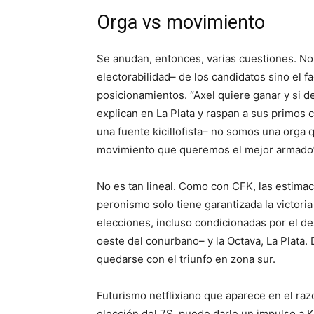
Orga vs movimiento
Se anudan, entonces, varias cuestiones. No 
electorabilidad– de los candidatos sino el fa
posicionamientos. “Axel quiere ganar y si d
explican en La Plata y raspan a sus primos
una fuente kicillofista– no somos una orga 
movimiento que queremos el mejor armado
No es tan lineal. Como con CFK, las estima
peronismo solo tiene garantizada la victoria
elecciones, incluso condicionadas por el d
oeste del conurbano– y la Octava, La Plata.
quedarse con el triunfo en zona sur.
Futurismo netflixiano que aparece en el raz
elección del 7S, puede darle un impulso a Ki