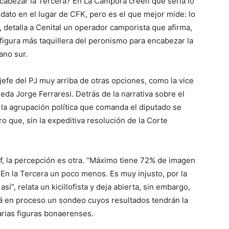
encabezar la Tercera? En La Cámpora creen que sería lo
ato en el lugar de CFK, pero es el que mejor mide: lo
, detalla a Cenital un operador camporista que afirma,
 figura más taquillera del peronismo para encabezar la
ano sur.
 jefe del PJ muy arriba de otras opciones, como la vice
eda Jorge Ferraresi. Detrás de la narrativa sobre el
e la agrupación política que comanda el diputado se
 que, sin la expeditiva resolución de la Corte
f, la percepción es otra. “Máximo tiene 72% de imagen
 En la Tercera un poco menos. Es muy injusto, por la
”, relata un kicillofista y deja abierta, sin embargo,
stá en proceso un sondeo cuyos resultados tendrán la
rias figuras bonaerenses.