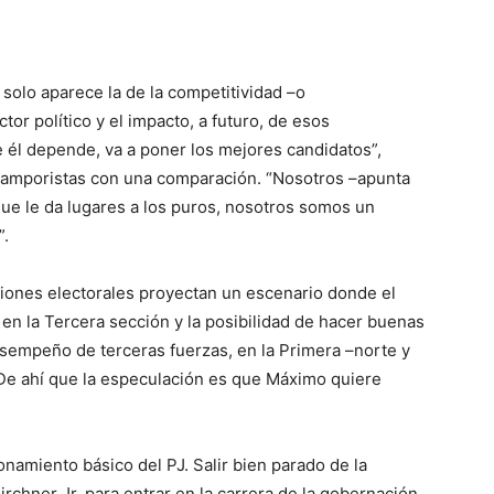
solo aparece la de la competitividad –o
ctor político y el impacto, a futuro, de esos
e él depende, va a poner los mejores candidatos”,
 camporistas con una comparación. “Nosotros –apunta
que le da lugares a los puros, nosotros somos un
”.
ciones electorales proyectan un escenario donde el
 en la Tercera sección y la posibilidad de hacer buenas
esempeño de terceras fuerzas, en la Primera –norte y
 De ahí que la especulación es que Máximo quiere
onamiento básico del PJ. Salir bien parado de la
rchner Jr. para entrar en la carrera de la gobernación