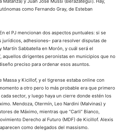
a Matanza) y Juan José Mussi (Berazategui). Hay,
 autónomas como Fernando Gray, de Esteban
En el PJ mencionan dos aspectos puntuales: si se
s jurídicos, adhesiones– para resolver disputas de
y Martín Sabbatella en Morón, y cuál será el
, aquellos dirigentes peronistas en municipios que no
 diseño preciso para ordenar esos asuntos.
 Massa y Kicillof, y el tigrense estaba online con
momento a otro pero lo más probable era que primero
cada sector, y luego haya un cierre donde estén los
Máximo. Mendoza, Otermín, Leo Nardini (Malvinas) y
utores de Máximo, mientras que “Carli” Bianco,
Movimiento Derecho al Futuro (MDF) de Kicillof. Alexis
i aparecen como delegados del massismo.