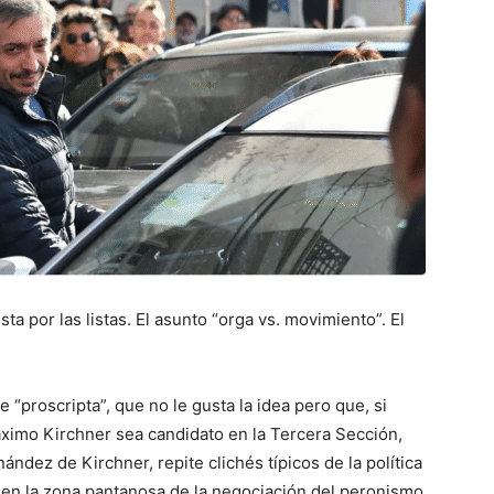
ta por las listas. El asunto “orga vs. movimiento”. El
“proscripta”, que no le gusta la idea pero que, si
áximo Kirchner sea candidato en la Tercera Sección,
nández de Kirchner, repite clichés típicos de la política
ce en la zona pantanosa de la negociación del peronismo