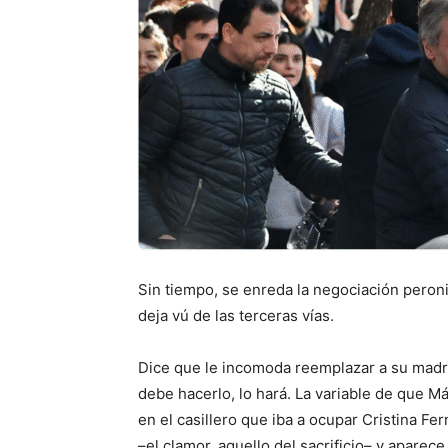
Sin tiempo, se enreda la negociación peronis
deja vú de las terceras vías.
Dice que le incomoda reemplazar a su madre 
debe hacerlo, lo hará. La variable de que M
en el casillero que iba a ocupar Cristina Fer
–el clamor, aquello del sacrificio– y apare