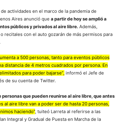
n de actividades en el marco de la pandemia de
Buenos Aires anunció que
a partir de hoy se amplió a
s públicos y privados al aire libre.
Además,
o o recitales con el auto gozarán de más permisos para
.
 aumenta a 500 personas, tanto para eventos públicos
na distancia de 4 metros cuadrados por persona. En
delimitados para poder bajarse”,
informó el Jefe de
és de su cuenta de Twitter.
personas que pueden reunirse al aire libre, que antes
s al aire libre van a poder ser de hasta 20 personas,
enimos haciendo”
, tuiteó Larreta al referirse a las
lan Integral y Gradual de Puesta en Marcha de la