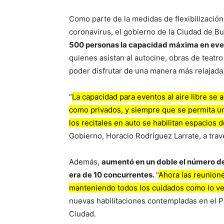
Como parte de la medidas de flexibilizació
coronavirus, el gobierno de la Ciudad de 
500 personas la capacidad máxima en evento
quienes asistan al autocine, obras de teatr
poder disfrutar de una manera más relajada
“
La capacidad para eventos al aire libre se
como privados, y siempre que se permita u
los recitales en auto se habilitan espacios 
Gobierno, Horacio Rodríguez Larrate, a trav
Además,
aumentó en un doble el número de 
era de 10 concurrentes.
“
Ahora las reunione
manteniendo todos los cuidados como lo v
nuevas habilitaciones contempladas en el P
Ciudad.