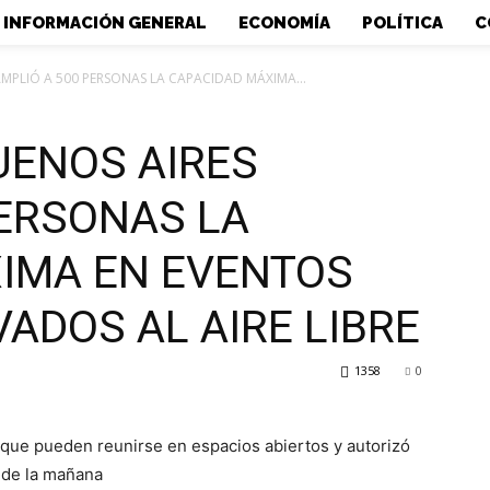
INFORMACIÓN GENERAL
ECONOMÍA
POLÍTICA
C
AMPLIÓ A 500 PERSONAS LA CAPACIDAD MÁXIMA...
UENOS AIRES
PERSONAS LA
IMA EN EVENTOS
VADOS AL AIRE LIBRE
1358
0
que pueden reunirse en espacios abiertos y autorizó
3 de la mañana