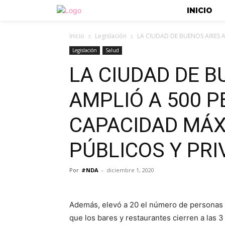
INICIO
Inicio
Legislación
LA CIUDAD DE BUENOS AIRES 
Legislación
Salud
LA CIUDAD DE B
AMPLIÓ A 500 
CAPACIDAD MÁX
PÚBLICOS Y PRI
Por
#NDA
-
diciembre 1, 2020
Además, elevó a 20 el número de personas 
que los bares y restaurantes cierren a las 