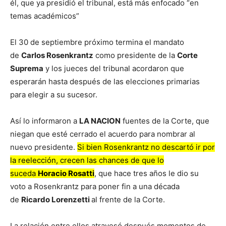
él, que ya presidió el tribunal, está más enfocado “en
temas académicos”
El 30 de septiembre próximo termina el mandato
de
Carlos Rosenkrantz
como presidente de la
Corte
Suprema
y los jueces del tribunal acordaron que
esperarán hasta después de las elecciones primarias
para elegir a su sucesor.
Así lo informaron a
LA NACION
fuentes de la Corte, que
niegan que esté cerrado el acuerdo para nombrar al
nuevo presidente.
Si bien Rosenkrantz no descartó ir por
la reelección, crecen las chances de que lo
suceda
Horacio Rosatti
, que hace tres años le dio su
voto a Rosenkrantz para poner fin a una década
de
Ricardo Lorenzetti
al frente de la Corte.
La relación entre ellos atravesó después momentos de