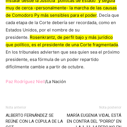
instalar desde la Justicia “políticas de Estado” y seguía
muy de cerca –personalmente- la marcha de las causas
de Comodoro Py más sensibles para el poder
. Decía que
cada etapa de la Corte debería ser recordada, como en
Estados Unidos, por el nombre de su
presidente.
Rosenkrantz, de perfil bajo y más jurídico
que político, es el presidente de una Corte fragmentada
.
En los tribunales advierten que sea quien sea el próximo
presidente, esa fórmula de un poder repartido
difícilmente cambie a partir de octubre.
Paz Rodríguez Niell
/La Nación
Nota anterior
Nota posterior
ALBERTO FERNÁNDEZ SE
MARÍA EUGENIA VIDAL ESTÁ
REÚNE CON LA CÚPULA DE LA
EN CONTRA DEL “PORRO” EN