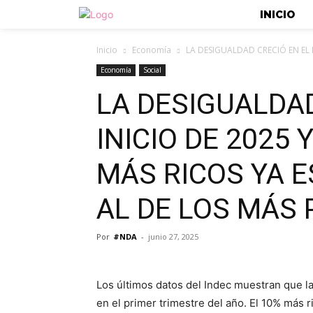
INICIO
Inicio
Economía
LA DESIGUALDAD CRECIÓ EN EL IN
Economía
Social
LA DESIGUALDAD
INICIO DE 2025 
MÁS RICOS YA E
AL DE LOS MÁS
Por
#NDA
-
junio 27, 2025
Los últimos datos del Indec muestran que l
en el primer trimestre del año. El 10% más r