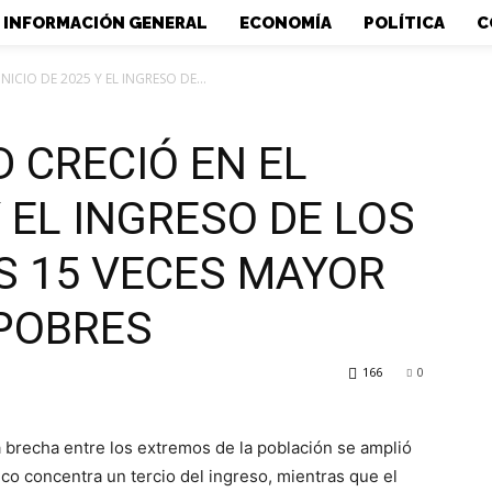
INFORMACIÓN GENERAL
ECONOMÍA
POLÍTICA
C
ICIO DE 2025 Y EL INGRESO DE...
 CRECIÓ EN EL
Y EL INGRESO DE LOS
S 15 VECES MAYOR
 POBRES
166
0
a brecha entre los extremos de la población se amplió
ico concentra un tercio del ingreso, mientras que el