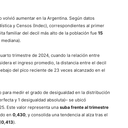
so volvió aumentar en la Argentina. Según datos
dística y Censos (Indec), correspondientes al primer
ta familiar del decil más alto de la población fue
15
a mediana).
uarto trimestre de 2024, cuando la relación entre
dera el ingreso promedio, la distancia entre el decil
debajo del pico reciente de 23 veces alcanzado en el
o para medir el grado de desigualdad en la distribución
rfecta y 1 desigualdad absoluta)– se ubicó
25. Este valor representa una
suba frente al trimestre
cado en
0,430
, y consolida una tendencia al alza tras el
(
0,413
).