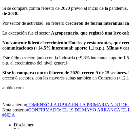
Si se compara contra febrero de 2020 previo al inicio de la pandemia,
de 2018.
Por sector de actividad, en febrero
crecieron de forma interanual cas
La excepción fue el sector
Agropecuario, que registró una leve caí
Nuevamente lideró el crecimiento Hoteles y restaurantes, que cr
comunicaciones (+14,5% interanual; aporte 1,1 p.p.), Minas y can
Este último sector, junto con la Industria (+9,8% interanual; aporte 
p.p. al crecimiento del nivel general
Si se lo compara contra febrero de 2020, crecen 9 de 15 sectores.
L
crecen 8 sectores, con las mayores subas también en Comercio (+12,1
ambito.com
Nota anterior
COMENZÓ LA OBRA EN LA PRIMARIA N°83 DE 
Nota posterior
CONFIRMADO: EL 19 DE MAYO ARRANCA EL 
#NDA
Disclaimer