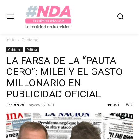
Inicio
Gobierno
Gobierno
Política
LA FARSA DE LA “PAUTA
CERO”: MILEI Y EL GASTO
MILLONARIO EN
PUBLICIDAD OFICIAL
Por
#NDA
-
agosto 15, 2024
353
0