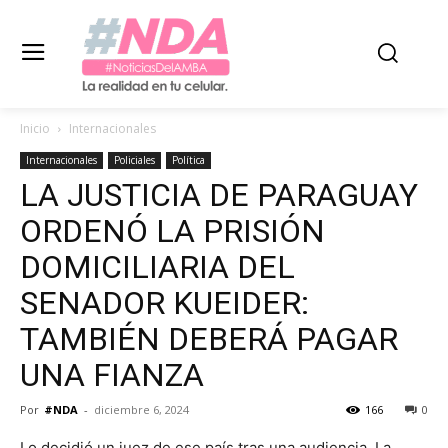
Inicio
Internacionales
Internacionales
Policiales
Política
LA JUSTICIA DE PARAGUAY
ORDENÓ LA PRISIÓN
DOMICILIARIA DEL
SENADOR KUEIDER:
TAMBIÉN DEBERÁ PAGAR
UNA FIANZA
Por
#NDA
-
diciembre 6, 2024
166
0
Lo decidió un juez de ese país tras una audiencia. La