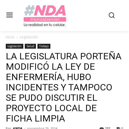
Inicio
Legislación
Legislación
Salud
Trabajo
LA LEGISLATURA PORTEÑA
MODIFICÓ LA LEY DE
ENFERMERÍA, HUBO
INCIDENTES Y TAMPOCO
SE PUDO DISCUTIR EL
PROYECTO LOCAL DE
FICHA LIMPIA
Por
#NDA
-
noviembre 29, 2024
232
0