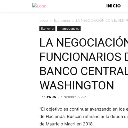
INICIO
Inicio
Economía
LA NEGOCIACIÓN CON EL FMI: 
Economía
Internacionales
LA NEGOCIACIÓN
FUNCIONARIOS 
BANCO CENTRAL
WASHINGTON
Por
#NDA
-
diciembre 2, 2021
“El objetivo es continuar avanzando en los 
de Hacienda. Buscan refinanciar la deuda d
de Mauricio Macri en 2018.