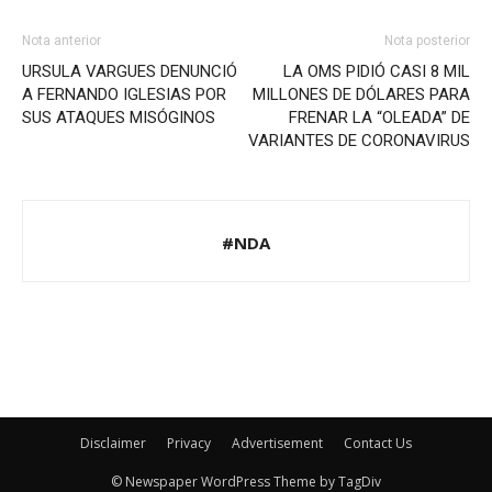
Nota anterior
Nota posterior
URSULA VARGUES DENUNCIÓ
LA OMS PIDIÓ CASI 8 MIL
A FERNANDO IGLESIAS POR
MILLONES DE DÓLARES PARA
SUS ATAQUES MISÓGINOS
FRENAR LA “OLEADA” DE
VARIANTES DE CORONAVIRUS
#NDA
Disclaimer
Privacy
Advertisement
Contact Us
© Newspaper WordPress Theme by TagDiv