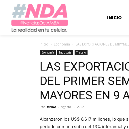
INICIO
Inicio
Economía
LAS EXPORTACIONES DE MIPYMES 
Economía
Industria
Trabajo
LAS EXPORTACI
DEL PRIMER SE
MAYORES EN 9 
Por
#NDA
-
agosto 10, 2022
Alcanzaron los US$ 6.617 millones, lo que si
período con una suba del 13% interanual y 