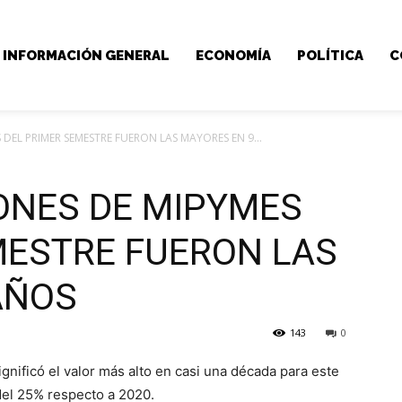
INFORMACIÓN GENERAL
ECONOMÍA
POLÍTICA
C
DEL PRIMER SEMESTRE FUERON LAS MAYORES EN 9...
ONES DE MIPYMES
MESTRE FUERON LAS
AÑOS
143
0
gnificó el valor más alto en casi una década para este
del 25% respecto a 2020.