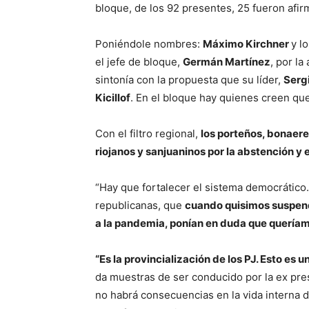
bloque, de los 92 presentes, 25 fueron afir
Poniéndole nombres:
Máximo Kirchner
y l
el jefe de bloque,
Germán Martínez
, por la
sintonía con la propuesta que su líder,
Serg
Kicillof
. En el bloque hay quienes creen que
Con el filtro regional,
los porteños, bonaer
riojanos y sanjuaninos por la abstención y 
“Hay que fortalecer el sistema democrático.
republicanas, que
cuando quisimos suspend
a la pandemia, ponían en duda que queríam
“Es la provincialización de los PJ. Esto es 
da muestras de ser conducido por la ex pres
no habrá consecuencias en la vida interna 