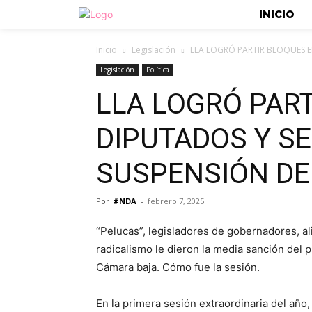
INICIO
Inicio
Legislación
LLA LOGRÓ PARTIR BLOQUES EN
Legislación
Política
LLA LOGRÓ PAR
DIPUTADOS Y SE
SUSPENSIÓN DE
Por
#NDA
-
febrero 7, 2025
“Pelucas”, legisladores de gobernadores, al
radicalismo le dieron la media sanción del p
Cámara baja. Cómo fue la sesión.
En la primera sesión extraordinaria del año