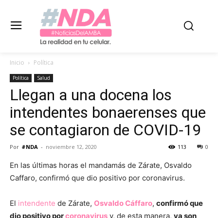
Inicio
Política
Política
Salud
Llegan a una docena los
intendentes bonaerenses que
se contagiaron de COVID-19
Por
#NDA
-
noviembre 12, 2020
113
0
En las últimas horas el mandamás de Zárate, Osvaldo
Caffaro, confirmó que dio positivo por coronavirus.
El
intendente
de Zárate,
Osvaldo Cáffaro
,
confirmó que
dio positivo por
coronavirus
y, de esta manera,
ya son