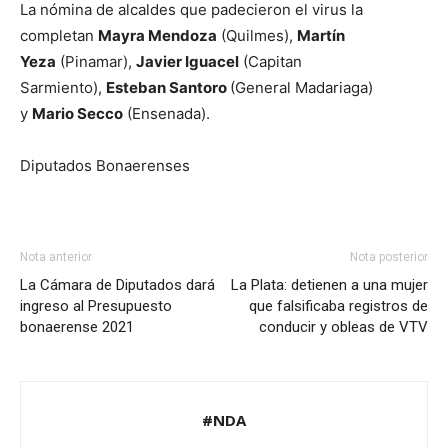
La nómina de alcaldes que padecieron el virus la
completan
Mayra Mendoza
(Quilmes),
Martín
Yeza
(Pinamar),
Javier Iguacel
(Capitan
Sarmiento),
Esteban Santoro
(General Madariaga)
y
Mario Secco
(Ensenada).
Diputados Bonaerenses
Nota anterior
Nota posterior
La Cámara de Diputados dará
La Plata: detienen a una mujer
ingreso al Presupuesto
que falsificaba registros de
bonaerense 2021
conducir y obleas de VTV
#NDA