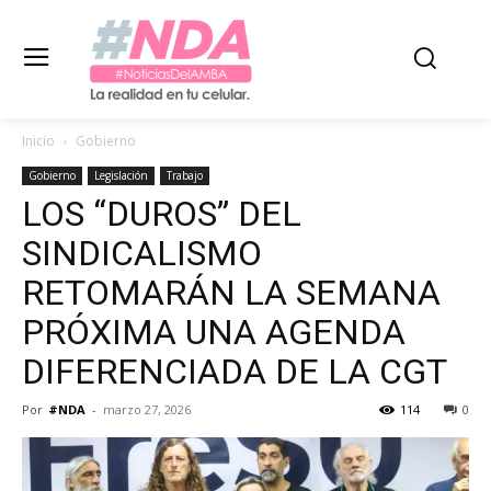
Inicio
Gobierno
Gobierno
Legislación
Trabajo
LOS “DUROS” DEL
SINDICALISMO
RETOMARÁN LA SEMANA
PRÓXIMA UNA AGENDA
DIFERENCIADA DE LA CGT
Por
#NDA
-
marzo 27, 2026
114
0